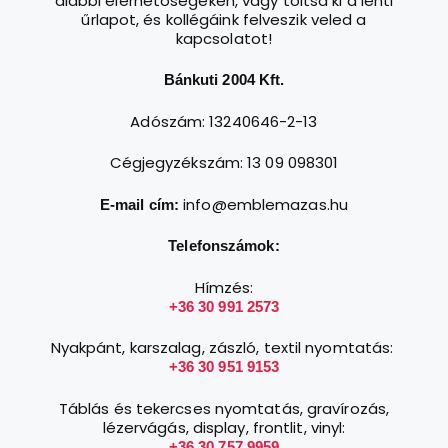
alábbi elérhetőségeken, vagy töltsd ki a lenti
űrlapot, és kollégáink felveszik veled a
kapcsolatot!
Bánkuti 2004 Kft.
Adószám: 13240646-2-13
Cégjegyzékszám: 13 09 098301
info@emblemazas.hu
E-mail cím:
Telefonszámok:
Hímzés:
+36 30 991 2573
Nyakpánt, karszalag, zászló, textil nyomtatás:
+36 30 951 9153
Táblás és tekercses nyomtatás, gravírozás,
lézervágás, display, frontlit, vinyl:
+36 30 757 9959