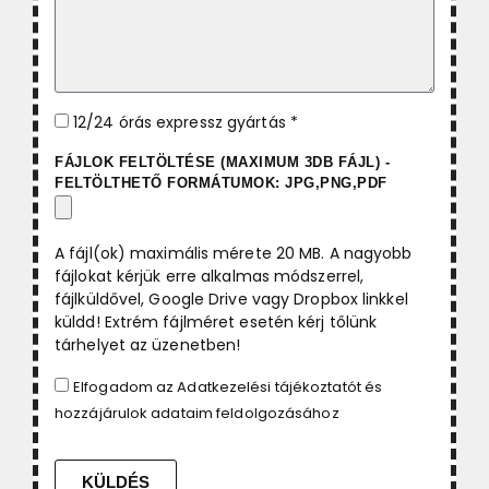
12/24 órás expressz gyártás *
FÁJLOK FELTÖLTÉSE (MAXIMUM 3DB FÁJL) -
FELTÖLTHETŐ FORMÁTUMOK: JPG,PNG,PDF
A fájl(ok) maximális mérete 20 MB. A nagyobb
fájlokat kérjük erre alkalmas módszerrel,
fájlküldővel, Google Drive vagy Dropbox linkkel
küldd! Extrém fájlméret esetén kérj tőlünk
tárhelyet az üzenetben!
Elfogadom az
Adatkezelési tájékoztatót
és
hozzájárulok adataim feldolgozásához
KÜLDÉS